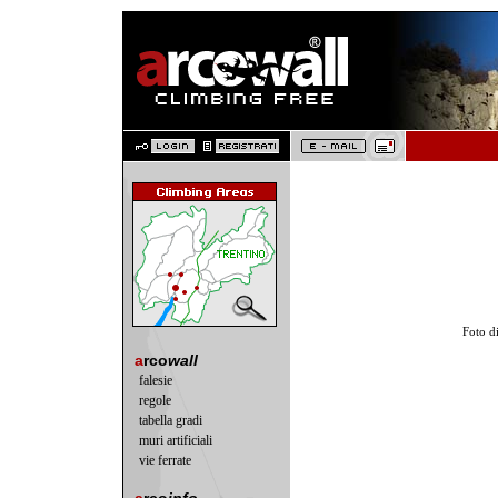
Foto d
a
rco
wall
falesie
regole
tabella gradi
muri artificiali
vie ferrate