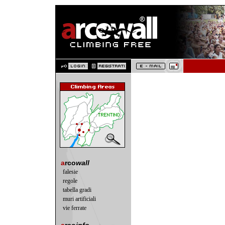
a
rco
wall
falesie
regole
tabella gradi
muri artificiali
vie ferrate