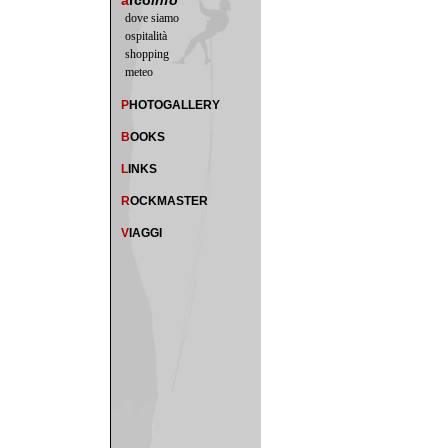
a
rco
info
dove siamo
ospitalità
shopping
meteo
P
HOTOGALLERY
B
OOKS
L
INKS
R
OCKMASTER
V
IAGGI