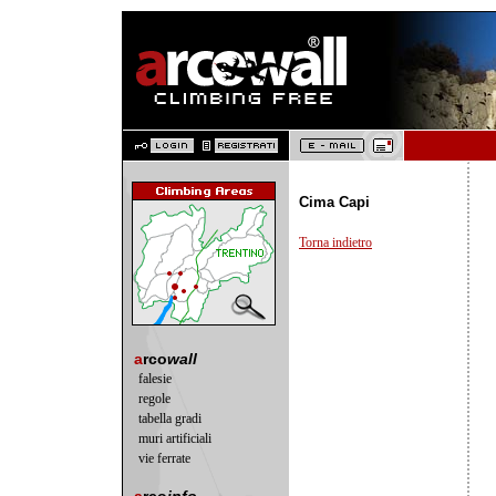
Cima Capi
Torna indietro
a
rco
wall
falesie
regole
tabella gradi
muri artificiali
vie ferrate