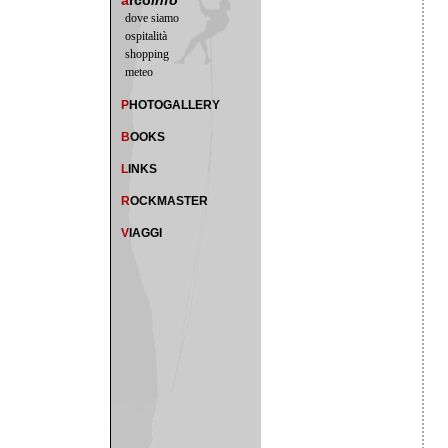
a
rco
info
dove siamo
ospitalità
shopping
meteo
P
HOTOGALLERY
B
OOKS
L
INKS
R
OCKMASTER
V
IAGGI