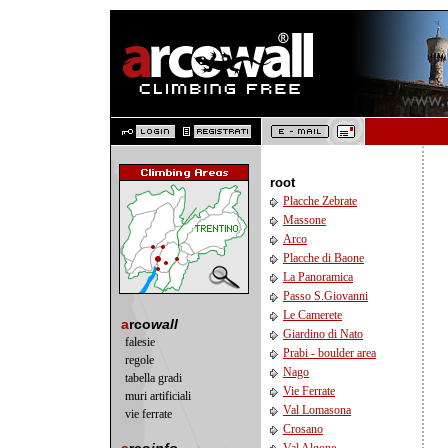
root
Placche Zebrate
Massone
Arco
Placche di Baone
La Panoramica
Passo S.Giovanni
Le Camerete
a
rco
wall
Giardino di Nato
falesie
Prabi - boulder area
regole
Nago
tabella gradi
Vie Ferrate
muri artificiali
Val Lomasona
vie ferrate
Crosano