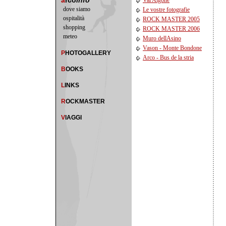
a
rco
info
Val Algone
dove siamo
Le vostre fotografie
ospitalità
ROCK MASTER 2005
shopping
ROCK MASTER 2006
meteo
Muro dellAsino
Vason - Monte Bondone
P
HOTOGALLERY
Arco - Bus de la stria
B
OOKS
L
INKS
R
OCKMASTER
V
IAGGI