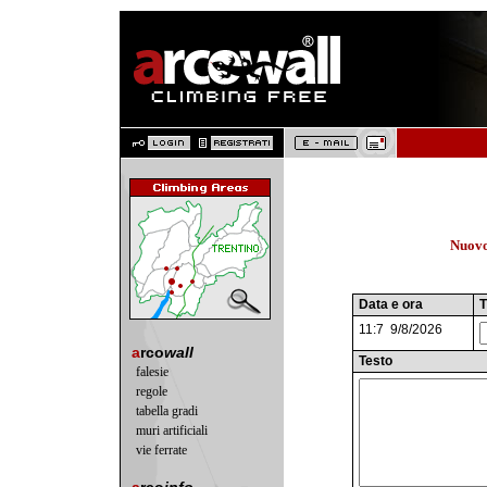
Nuovo
Data e ora
T
11:7 9/8/2026
a
rco
wall
Testo
falesie
regole
tabella gradi
muri artificiali
vie ferrate