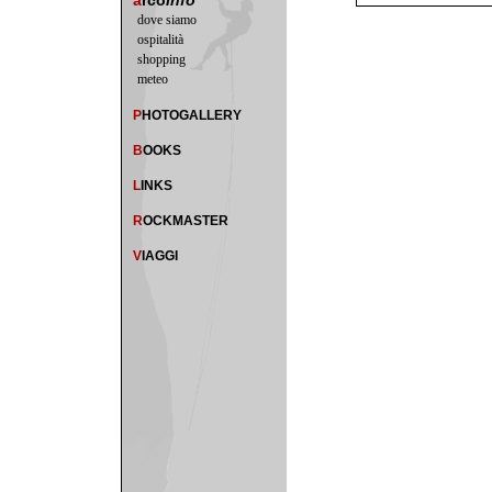
a
rco
info
dove siamo
ospitalità
shopping
meteo
P
HOTOGALLERY
B
OOKS
L
INKS
R
OCKMASTER
V
IAGGI