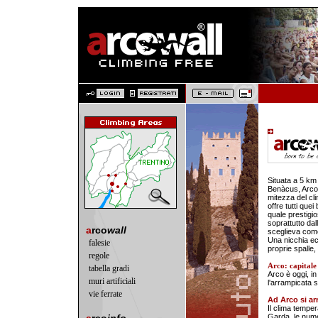
Situata a 5 km 
Benàcus, Arco è
mitezza del cl
offre tutti que
quale prestigio
soprattutto dal
a
rco
wall
sceglieva come
Una nicchia eco
falesie
proprie spalle,
regole
Arco: capitale
tabella gradi
Arco è oggi, in
muri artificiali
l'arrampicata s
vie ferrate
Ad Arco si ar
Il clima temper
Garda, le nume