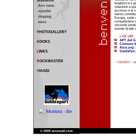
a
rco
info
lunghezza e grad
dove siamo
relazione a que
accesso e la vi
ospitalità
hanno contribui
shopping
Europa, sede 
competizione di
meteo
secondo week-e
mondo di tale d
P
HOTOGALLERY
Link utili:
APT del G
B
OOKS
Comune d
Arco.org: l
L
INKS
Gardafun
R
OCKMASTER
> CREDITS
> te
V
IAGGI
© 2005 arcowall.com